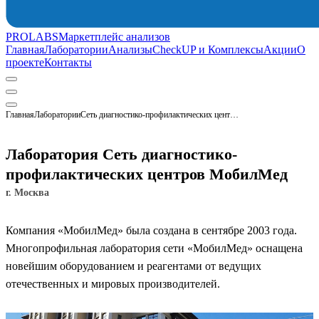
PROLABS
Маркетплейс анализов
Главная
Лаборатории
Анализы
CheckUP и Комплексы
Акции
О
проекте
Контакты
Главная
Лаборатории
Сеть диагностико-профилактических центров МобилМед
Лаборатория Сеть диагностико-
профилактических центров МобилМед
г. Москва
Компания «МобилМед» была создана в сентябре 2003 года.
Многопрофильная лаборатория сети «МобилМед» оснащена
новейшим оборудованием и реагентами от ведущих
отечественных и мировых производителей.