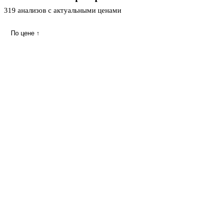
319 анализов с актуальными ценами
По цене ↑
Аланинаминотрансфераза (АЛТ)
140 ₽
Дешевле
04.02.001
· Биохимия
24 ч
Аспартатаминотрансфераза (АСТ)
140 ₽
04.02.002
· Биохимия
24 ч
Глюкоза
140 ₽
04.05.001
· Биохимия
24 ч
Билирубин общий
150 ₽
Дешевле
04.01.001
· Биохимия
24 ч
Билирубин прямой
150 ₽
Дешевле
04.01.002
· Биохимия
24 ч