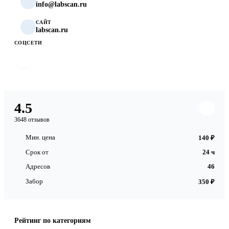
info@labscan.ru
САЙТ
labscan.ru
СОЦСЕТИ
4.5
3648 отзывов
Мин. цена
140 ₽
Срок от
24 ч
Адресов
46
Забор
350 ₽
Рейтинг по категориям