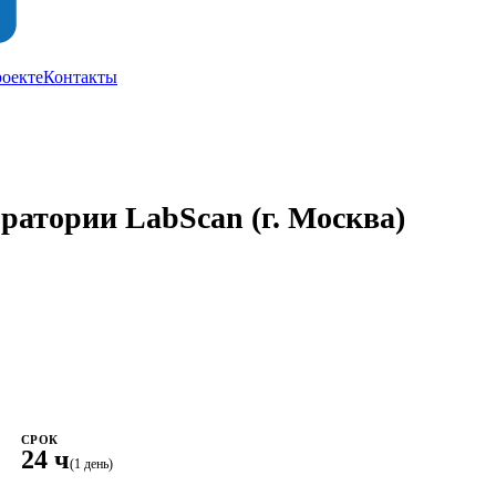
роекте
Контакты
оратории LabScan
(г. Москва)
СРОК
24 ч
(1 день)