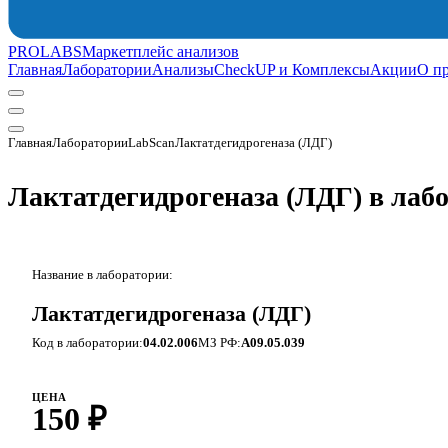
PROLABS
Маркетплейс анализов
Главная
Лаборатории
Анализы
CheckUP и Комплексы
Акции
О п
Главная
Лаборатории
LabScan
Лактатдегидрогеназа (ЛДГ)
Лактатдегидрогеназа (ЛДГ) в лаб
Название в лаборатории:
Лактатдегидрогеназа (ЛДГ)
Код в лаборатории:
04.02.006
МЗ РФ:
A09.05.039
ЦЕНА
150 ₽