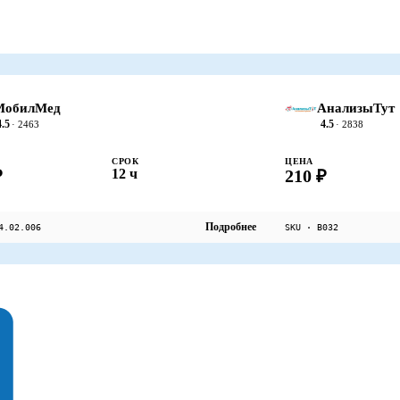
МобилМед
АнализыТут
4.5
4.5
· 2463
· 2838
СРОК
ЦЕНА
₽
12 ч
210 ₽
Подробнее
4.02.006
SKU · B032