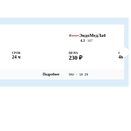
ЭндоМедЛаб
4.3
· 167
СРОК
ЦЕНА
СРОК
24 ч
230 ₽
48 ч
Подробнее
SKU · 10.29