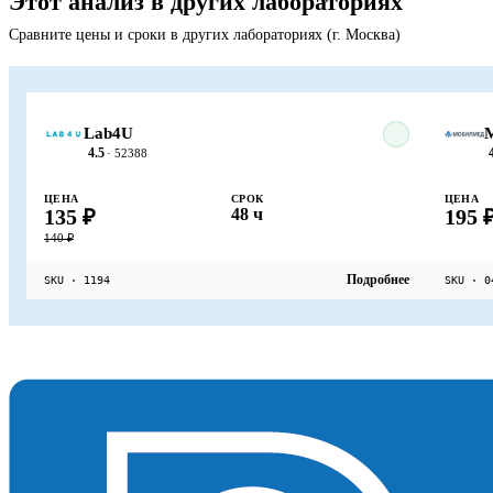
Этот анализ в других лабораториях
Сравните цены и сроки в других лабораториях (г. Москва)
Lab4U
4.5
· 52388
ЦЕНА
СРОК
ЦЕНА
135 ₽
48 ч
195 
140 ₽
Подробнее
SKU · 1194
SKU · 0