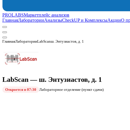
PROLABS
Маркетплейс анализов
Главная
Лаборатории
Анализы
CheckUP и Комплексы
Акции
О п
Главная
Лаборатории
LabScan
ш. Энтузиастов, д. 1
LabScan — ш. Энтузиастов, д. 1
Откроется в 07:30
Лабораторное отделение (пункт сдачи)