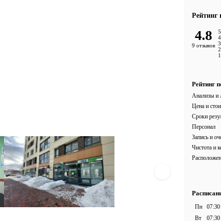
Рейтинг 
4.8
5
4
3
9 отзывов
2
1
Рейтинг п
Анализы и 
Цена и сто
Сроки резу
Персонал
Запись и оч
Чистота и 
Расположен
Расписан
Пн
07:30
Вт
07:30