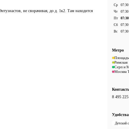
Ср
07:30
нтузиастов, не сворачивая, до д. 1к2. Там находится
Чт
07:30
Пт
07:30
Сб
07:30
Вс
07:30
Метро
Площадь
Римская
Серп и 
Москва 
Контакт
8 495 225
Удобства
Детский 