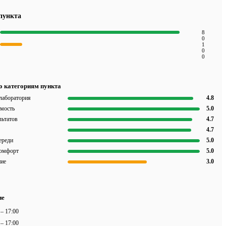
пункта
8
0
1
0
0
о категориям пункта
лаборатория
4.8
имость
5.0
льтатов
4.7
4.7
ереди
5.0
комфорт
5.0
ие
3.0
ие
 – 17:00
 – 17:00