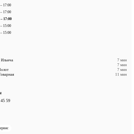
 – 17:00
 – 17:00
 – 17:00
 – 15:00
 – 15:00
 Ильича
7 мин
7 мин
Молот
7 мин
Товарная
11 мин
ы
 45 59
сервис