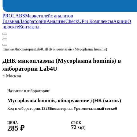
PROLABS
Маркетплейс анализов
Главная
Лаборатории
Анализы
CheckUP и Комплексы
Акции
О
проекте
Контакты
Главная
Лаборатории
Lab4U
ДНК микоплазмы (Mycoplasma hominis)
ДНК микоплазмы (Mycoplasma hominis) в
лаборатории Lab4U
г. Москва
Название в лаборатории:
Mycoplasma hominis, обнаружение ДНК (мазок)
Код в лаборатории:
1328
Биоматериал:
Урогенитальный соскоб
ЦЕНА
СРОК
285 ₽
72 ч
(3)