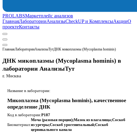
PROLABS
Маркетплейс анализов
Главная
Лаборатории
Анализы
CheckUP и Комплексы
Акции
О
проекте
Контакты
Главная
Лаборатории
АнализыТут
ДНК микоплазмы (Mycoplasma hominis)
ДНК микоплазмы (Mycoplasma hominis) в
лаборатории АнализыТут
г. Москва
Название в лаборатории:
Микоплазма (Mycoplasma hominis), качественное
определение ДНК
Код в лаборатории:
P187
Моча (разовая порция);Мазок из влагалища;Соскоб
Биоматериал:
из уретры;Соскоб урогенитальный;Соскоб
цервикального канала