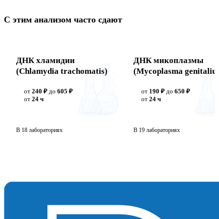
С этим анализом часто сдают
ДНК хламидии
ДНК микоплазмы
(Chlamydia trachomatis)
(Mycoplasma genitaliu
от
240 ₽
до
605 ₽
от
190 ₽
до
650 ₽
от
24 ч
от
24 ч
В 18 лабораториях
В 19 лабораториях