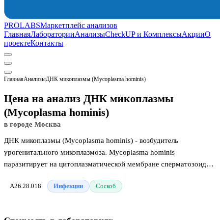
PROLABS
Маркетплейс анализов
Главная
Лаборатории
Анализы
CheckUP и Комплексы
Акции
О
проекте
Контакты
Главная
Анализы
ДНК микоплазмы (Mycoplasma hominis)
Цена на анализ ДНК микоплазмы
(Mycoplasma hominis)
в городе Москва
ДНК микоплазмы (Mycoplasma hominis) - возбудитель
урогенитального микоплазмоза. Mycoplasma hominis
паразитирует на цитоплазматической мембране сперматозоидов
и клетках эпителиального слоя урогенитального тракта.
A26.28.018
Инфекции
Соскоб
Инфицирование происходит половым, вертикальным и
контактно-бытовым путем. Инкубационный период длится от 14
до 30 дней. Клинические проявления микоплазменной инфекции