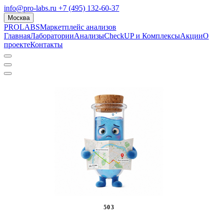
info@pro-labs.ru
+7 (495) 132-60-37
Москва
PROLABS
Маркетплейс анализов
Главная
Лаборатории
Анализы
CheckUP и Комплексы
Акции
О
проекте
Контакты
503