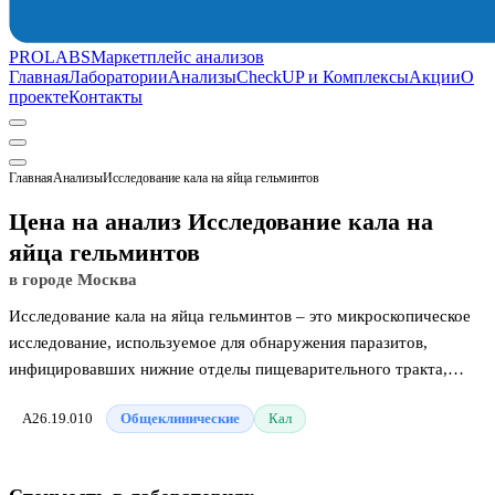
PROLABS
Маркетплейс анализов
Главная
Лаборатории
Анализы
CheckUP и Комплексы
Акции
О
проекте
Контакты
Главная
Анализы
Иcследование кала на яйца гельминтов
Цена на анализ Иcследование кала на
яйца гельминтов
в городе Москва
Иcследование кала на яйца гельминтов – это микроскопическое
исследование, используемое для обнаружения паразитов,
инфицировавших нижние отделы пищеварительного тракта,
откуда они и попадают в стул. Большинство людей заражается
A26.19.010
Общеклинические
Кал
через пищу. Яйца и паразиты выделяются со стулом
инфицированного человека или животного и могут затем
попасть в воду или продукты. Паразитарная инфекция особенно