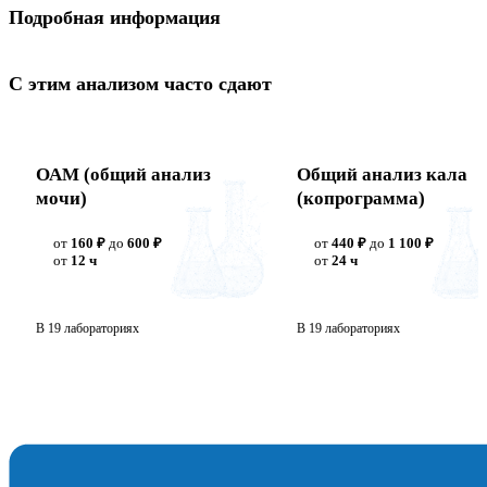
Подробная информация
С этим анализом часто сдают
ОАМ (общий анализ
Общий анализ кала
мочи)
(копрограмма)
от
160 ₽
до
600 ₽
от
440 ₽
до
1 100 ₽
от
12 ч
от
24 ч
В 19 лабораториях
В 19 лабораториях