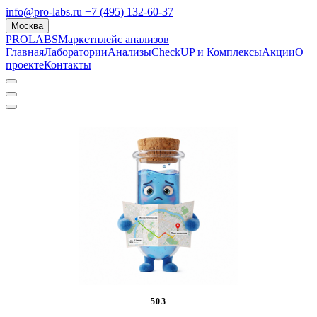
info@pro-labs.ru
+7 (495) 132-60-37
Москва
PROLABS
Маркетплейс анализов
Главная
Лаборатории
Анализы
CheckUP и Комплексы
Акции
О
проекте
Контакты
503