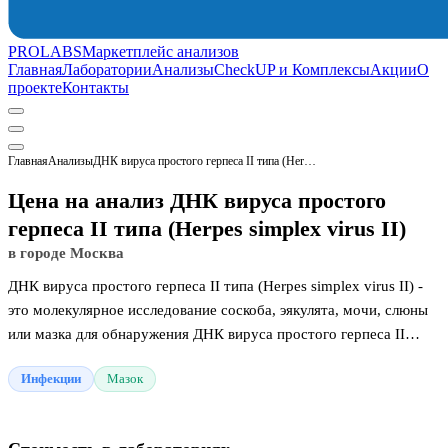
PROLABS
Маркетплейс анализов
Главная
Лаборатории
Анализы
CheckUP и Комплексы
Акции
О
проекте
Контакты
Главная
Анализы
ДНК вируса простого герпеса II типа (Herpes simplex virus II)
Цена на анализ ДНК вируса простого
герпеса II типа (Herpes simplex virus II)
в городе Москва
ДНК вируса простого герпеса II типа (Herpes simplex virus II) -
это молекулярное исследование соскоба, эякулята, мочи, слюны
или мазка для обнаружения ДНК вируса простого герпеса II
типа. Анализ определяет наличие генетического материала
Инфекции
Мазок
патогена, который вызывает хроническую инфекцию и
характерные болезненные пузырьковые высыпания на теле
человека.