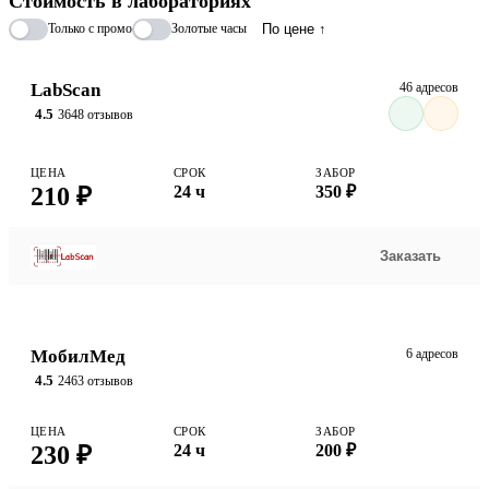
Стоимость в лабораториях
Только с промо
Золотые часы
По цене ↑
LabScan
46 адресов
4.5
3648 отзывов
ЦЕНА
СРОК
ЗАБОР
210 ₽
24 ч
350 ₽
Заказать
МобилМед
6 адресов
4.5
2463 отзывов
ЦЕНА
СРОК
ЗАБОР
230 ₽
24 ч
200 ₽