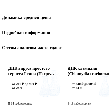
Динамика средней цены
Подробная информация
С этим анализом часто сдают
ДНК вируса простого
ДНК хламидии
герпеса I типа (Herpes
(Chlamydia trachomati
simplex virus I)
от
210 ₽
до
900 ₽
от
240 ₽
до
605 ₽
от
24 ч
от
24 ч
В 14 лабораториях
В 18 лабораториях