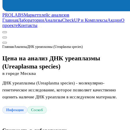
PROLABS
Маркетплейс анализов
Главная
Лаборатории
Анализы
CheckUP и Комплексы
Акции
О
проекте
Контакты
Главная
Анализы
ДНК уреаплазмы (Ureaplasma species)
Цена на анализ ДНК уреаплазмы
(Ureaplasma species)
в городе Москва
ДНК уреаплазмы (Ureaplasma species) - молекулярно-
генетическое исследование, которое позволяет качественно
оценить наличие ДНК уреаплазм в исследуемом материале.
Инфекции
Соскоб