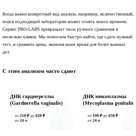
Когда важен конкретный вид анализа, например, количественный,
поиск подходящей лаборатории может отнять много времени.
Сервис PRO-LABS превращает часы ручного сравнения в
несколько кликов. Мы помогаем быстро найти, где сдать нужный
тест, и сравнить цены, экономя ваше время для более важных
дел.
С этим анализом часто сдают
ДНК гарднереллы
ДНК микоплазмы
(Gardnerella vaginalis)
(Mycoplasma genitaliu
от
210 ₽
до
620 ₽
от
190 ₽
до
650 ₽
от
24 ч
от
24 ч