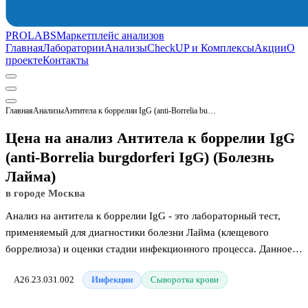
PROLABS
Маркетплейс анализов
Главная
Лаборатории
Анализы
CheckUP и Комплексы
Акции
О
проекте
Контакты
Главная
Анализы
Антитела к боррелии IgG (anti-Borrelia burgdorferi IgG) (Болезнь Лайма)
Цена на анализ Антитела к боррелии IgG
(anti-Borrelia burgdorferi IgG) (Болезнь
Лайма)
в городе Москва
Анализ на антитела к боррелии IgG - это лабораторный тест,
применяемый для диагностики болезни Лайма (клещевого
боррелиоза) и оценки стадии инфекционного процесса. Данное
исследование определяет уровень специфических защитных
A26.23.031.002
Инфекции
Сыворотка крови
белков класса G, которые иммунная система вырабатывает в
ответ на заражение бактерией Borrelia burgdorferi после укуса