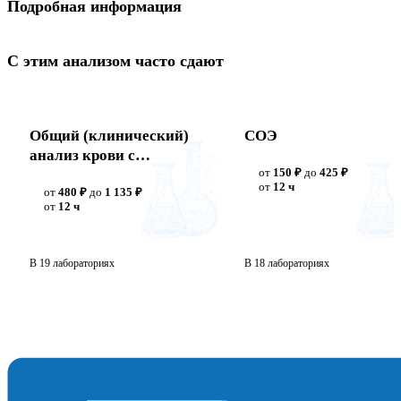
Подробная информация
С этим анализом часто сдают
Общий (клинический)
СОЭ
анализ крови с
от
150 ₽
до
425 ₽
лейкоцитарной
от
12 ч
от
480 ₽
до
1 135 ₽
формулой + СОЭ
от
12 ч
В 19 лабораториях
В 18 лабораториях