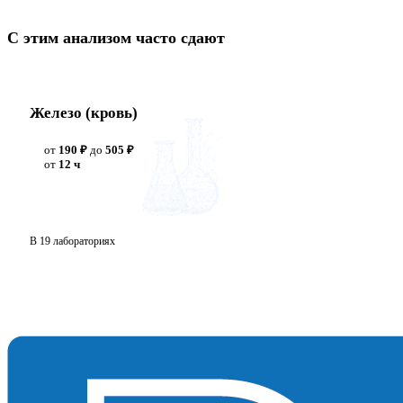
С этим анализом часто сдают
Железо (кровь)
от
190 ₽
до
505 ₽
от
12 ч
В 19 лабораториях