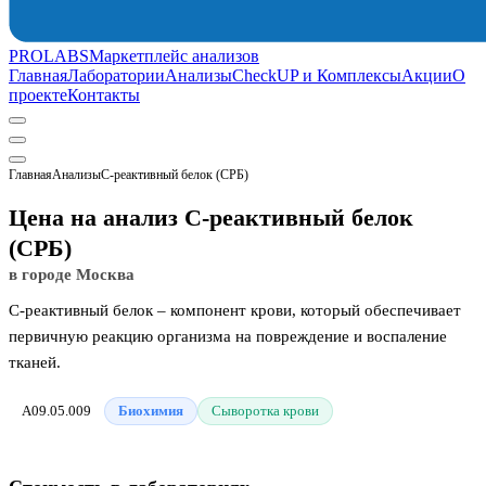
PROLABS
Маркетплейс анализов
Главная
Лаборатории
Анализы
CheckUP и Комплексы
Акции
О
проекте
Контакты
Главная
Анализы
С-реактивный белок (СРБ)
Цена на анализ С-реактивный белок
(СРБ)
в городе Москва
С-реактивный белок – компонент крови, который обеспечивает
первичную реакцию организма на повреждение и воспаление
тканей.
A09.05.009
Биохимия
Сыворотка крови