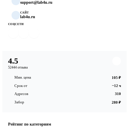
support@lab4u.ru
САЙТ
lab4u.ru
СОЦСЕТИ
4.5
52444 отзыва
Мин. цена
105 ₽
Срок от
~12 ч
Адресов
310
Забор
280 ₽
Рейтинг по категориям