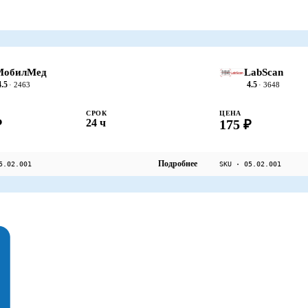
МобилМед
LabScan
4.5
4.5
· 2463
· 3648
СРОК
ЦЕНА
₽
24 ч
175 ₽
Подробнее
5.02.001
SKU · 05.02.001