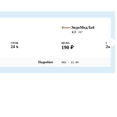
ЭндоМедЛаб
4.3
· 167
СРОК
ЦЕНА
СРОК
24 ч
190 ₽
24 ч
Подробнее
SKU · 11.04