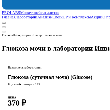
PROLABS
Маркетплейс анализов
Главная
Лаборатории
Анализы
CheckUP и Комплексы
Акции
О п
Главная
Лаборатории
Инвитро
Глюкоза мочи
Глюкоза мочи в лаборатории Инв
Название в лаборатории:
Глюкоза (суточная моча) (Glucose)
Код в лаборатории:
109
ЦЕНА
370 ₽