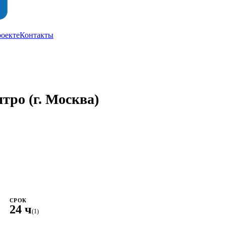
роекте
Контакты
итро
(г. Москва)
СРОК
24 ч
(1)