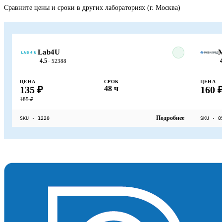
Сравните цены и сроки в других лабораториях (г. Москва)
Lab4U
4.5
· 52388
ЦЕНА
СРОК
ЦЕНА
135 ₽
48 ч
160 
185 ₽
Подробнее
SKU · 1220
SKU · 0