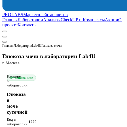
PROLABS
Маркетплейс анализов
Главная
Лаборатории
Анализы
CheckUP и Комплексы
Акции
О
проекте
Контакты
Главная
Лаборатории
Lab4U
Глюкоза мочи
Глюкоза мочи в лаборатории Lab4U
г. Москва
Название
Лучший по цене
в
лаборатории:
Глюкоза
в
моче
суточной
Код в
1220
лаборатории: