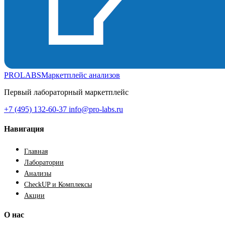
PROLABS
Маркетплейс анализов
Первый лабораторный маркетплейс
+7 (495) 132-60-37
info@pro-labs.ru
Навигация
Главная
Лаборатории
Анализы
CheckUP и Комплексы
Акции
О нас