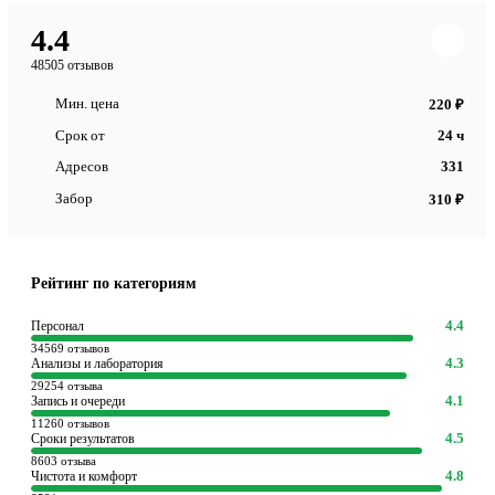
4.4
48505 отзывов
Мин. цена
220 ₽
Срок от
24 ч
Адресов
331
Забор
310 ₽
Рейтинг по категориям
4.4
Персонал
34569 отзывов
4.3
Анализы и лаборатория
29254 отзыва
4.1
Запись и очереди
11260 отзывов
4.5
Сроки результатов
8603 отзыва
4.8
Чистота и комфорт