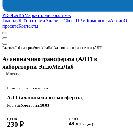
PROLABS
Маркетплейс анализов
Главная
Лаборатории
Анализы
CheckUP и Комплексы
Акции
О
проекте
Контакты
Главная
Лаборатории
ЭндоМедЛаб
Аланинаминотрансфераза (АЛТ)
Аланинаминотрансфераза (АЛТ) в
лаборатории ЭндоМедЛаб
г. Москва
Название в лаборатории:
АЛТ (аланинаминотрансфераза)
Код в лаборатории:
10.03
ЦЕНА
СРОК
230 ₽
48 ч
(1 - 2 дн.)