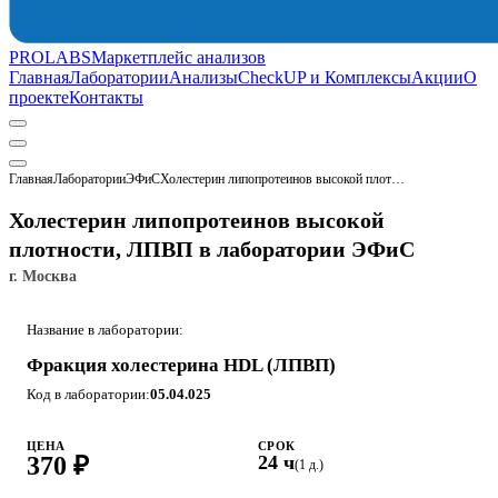
PROLABS
Маркетплейс анализов
Главная
Лаборатории
Анализы
CheckUP и Комплексы
Акции
О
проекте
Контакты
Главная
Лаборатории
ЭФиС
Холестерин липопротеинов высокой плотности, ЛПВП
Холестерин липопротеинов высокой
плотности, ЛПВП в лаборатории ЭФиС
г. Москва
Название в лаборатории:
Фракция холестерина HDL (ЛПВП)
Код в лаборатории:
05.04.025
ЦЕНА
СРОК
370 ₽
24 ч
(1 д.)