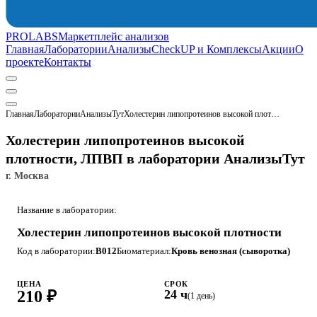
PROLABS
Маркетплейс анализов
Главная
Лаборатории
Анализы
CheckUP и Комплексы
Акции
О
проекте
Контакты
Главная
Лаборатории
АнализыТут
Холестерин липопротеинов высокой плотности, ЛПВП
Холестерин липопротеинов высокой
плотности, ЛПВП в лаборатории АнализыТут
г. Москва
Название в лаборатории:
Холестерин липопротеинов высокой плотности
Код в лаборатории:
B012
Биоматериал:
Кровь венозная (сыворотка)
ЦЕНА
СРОК
210 ₽
24 ч
(1 день)