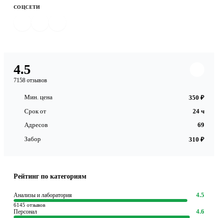
СОЦСЕТИ
4.5
7158 отзывов
Мин. цена
350 ₽
Срок от
24 ч
Адресов
69
Забор
310 ₽
Рейтинг по категориям
4.5
Анализы и лаборатория
6145 отзывов
4.6
Персонал