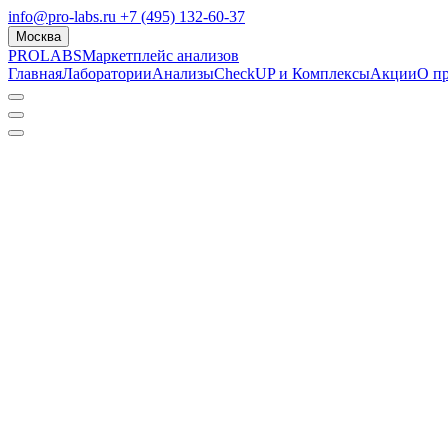
info@pro-labs.ru
+7 (495) 132-60-37
Москва
PROLABS
Маркетплейс анализов
Главная
Лаборатории
Анализы
CheckUP и Комплексы
Акции
О п