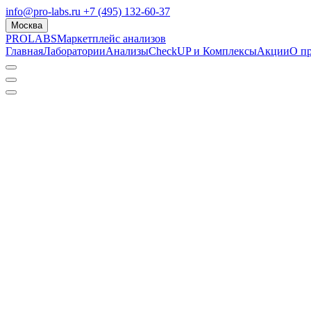
info@pro-labs.ru
+7 (495) 132-60-37
Москва
PROLABS
Маркетплейс анализов
Главная
Лаборатории
Анализы
CheckUP и Комплексы
Акции
О п