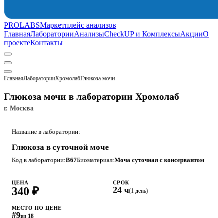
PROLABS
Маркетплейс анализов
Главная
Лаборатории
Анализы
CheckUP и Комплексы
Акции
О
проекте
Контакты
Главная
Лаборатории
Хромолаб
Глюкоза мочи
Глюкоза мочи в лаборатории Хромолаб
г. Москва
Название в лаборатории:
Глюкоза в суточной моче
Код в лаборатории:
B67
Биоматериал:
Моча суточная с консервантом
ЦЕНА
СРОК
340 ₽
24 ч
(1 день)
МЕСТО ПО ЦЕНЕ
#9
из 18