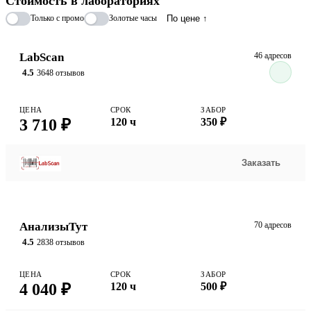
Стоимость в лабораториях
минеральной плотности костей и общей слабости у человека.
Только с промо
Золотые часы
По цене ↑
LabScan
46 адресов
4.5
3648 отзывов
ЦЕНА
СРОК
ЗАБОР
3 710 ₽
120 ч
350 ₽
Заказать
АнализыТут
70 адресов
4.5
2838 отзывов
ЦЕНА
СРОК
ЗАБОР
4 040 ₽
120 ч
500 ₽