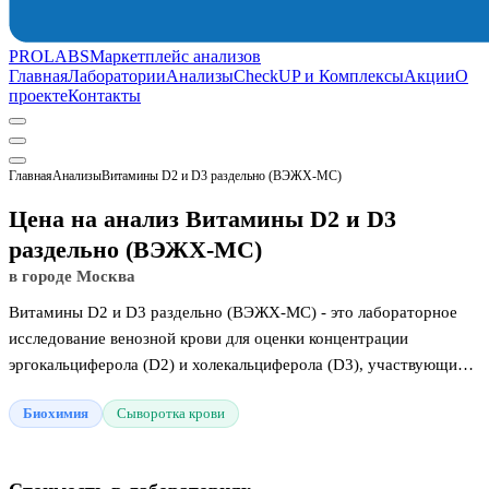
PROLABS
Маркетплейс анализов
Главная
Лаборатории
Анализы
CheckUP и Комплексы
Акции
О
проекте
Контакты
Главная
Анализы
Витамины D2 и D3 раздельно (ВЭЖХ-МС)
Цена на анализ Витамины D2 и D3
раздельно (ВЭЖХ-МС)
в городе Москва
Витамины D2 и D3 раздельно (ВЭЖХ-МС) - это лабораторное
исследование венозной крови для оценки концентрации
эргокальциферола (D2) и холекальциферола (D3), участвующих в
регуляции фосфорно-кальциевого обмена. Исследование
Биохимия
Сыворотка крови
помогает выявить дефицит данных соединений в костной,
мышечной и иммунной системах. Присутствие выраженного
снижения показателей указывает на риск нарушений