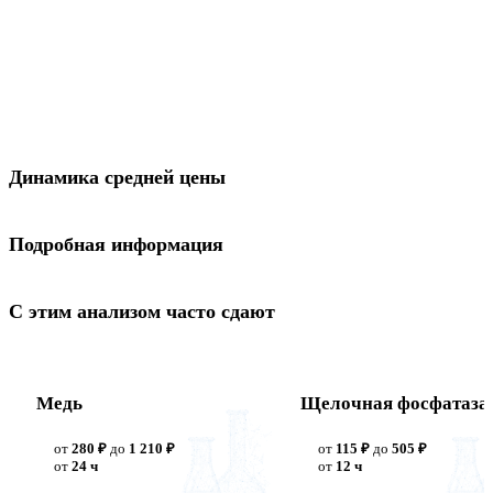
Динамика средней цены
Подробная информация
С этим анализом часто сдают
Медь
Щелочная фосфатаза
от
280 ₽
до
1 210 ₽
от
115 ₽
до
505 ₽
от
24 ч
от
12 ч