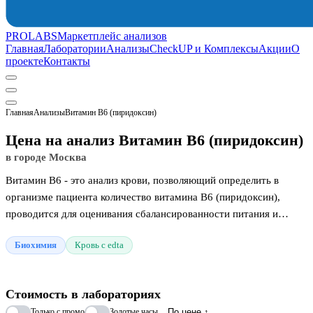
PROLABS
Маркетплейс анализов
Главная
Лаборатории
Анализы
CheckUP и Комплексы
Акции
О
проекте
Контакты
Главная
Анализы
Витамин B6 (пиридоксин)
Цена на анализ Витамин B6 (пиридоксин)
в городе Москва
Витамин B6 - это анализ крови, позволяющий определить в
организме пациента количество витамина B6 (пиридоксин),
проводится для оценивания сбалансированности питания и
выявления гиповитаминоза. Витамин В6 состоит из группы
Биохимия
Кровь с edta
тесно связанных между собой соединений, к ним относятся –
пиридоксин, пиридоксаль, пиридоксамин и их фосфолированные
формы.
Стоимость в лабораториях
Только с промо
Золотые часы
По цене ↑