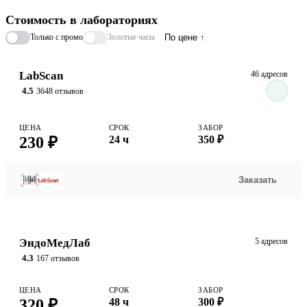
доброкачественных новообразований половой сферы как у
Стоимость в лабораториях
женщин, так и у мужчин.
Только с промо
Золотые часы
По цене ↑
LabScan
46 адресов
4.5
3648 отзывов
ЦЕНА
СРОК
ЗАБОР
230 ₽
24 ч
350 ₽
Заказать
ЭндоМедЛаб
5 адресов
4.3
167 отзывов
ЦЕНА
СРОК
ЗАБОР
320 ₽
48 ч
300 ₽