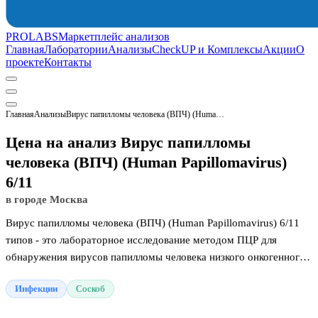
PROLABS
Маркетплейс анализов
Главная
Лаборатории
Анализы
CheckUP и Комплексы
Акции
О
проекте
Контакты
Главная
Анализы
Вирус папилломы человека (ВПЧ) (Human Papillomavirus) 6/11
Цена на анализ Вирус папилломы
человека (ВПЧ) (Human Papillomavirus)
6/11
в городе Москва
Вирус папилломы человека (ВПЧ) (Human Papillomavirus) 6/11
типов - это лабораторное исследование методом ПЦР для
обнаружения вирусов папилломы человека низкого онкогенного
риска. Анализ помогает выявить скрытую инфекцию на
Инфекции
Соскоб
слизистых оболочках мочеполовых органов. Присутствие
данных генотипов показывает причину развития