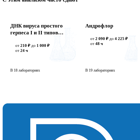
ДНК вируса простого
Андрофлор
герпеса I и II типов
от
2 090 ₽
до
4 225 ₽
(Herpes simplex virus I и
от
48 ч
от
210 ₽
до
1 000 ₽
II)
от
24 ч
В 18 лабораториях
В 19 лабораториях