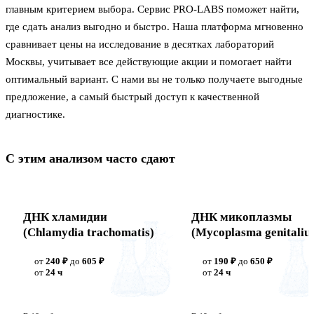
главным критерием выбора. Сервис PRO-LABS поможет найти,
где сдать анализ выгодно и быстро. Наша платформа мгновенно
сравнивает цены на исследование в десятках лабораторий
Москвы, учитывает все действующие акции и помогает найти
оптимальный вариант. С нами вы не только получаете выгодные
предложение, а самый быстрый доступ к качественной
диагностике.
С этим анализом часто сдают
ДНК хламидии
ДНК микоплазмы
(Chlamydia trachomatis)
(Mycoplasma genitaliu
от
240 ₽
до
605 ₽
от
190 ₽
до
650 ₽
от
24 ч
от
24 ч