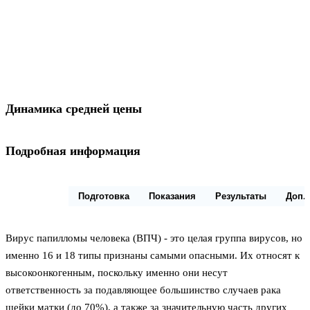
Динамика средней цены
Подробная информация
Описание
Подготовка
Показания
Результаты
Доп.
Вирус папилломы человека (ВПЧ) - это целая группа вирусов, но
именно 16 и 18 типы признаны самыми опасными. Их относят к
высокоонкогенным, поскольку именно они несут
ответственность за подавляющее большинство случаев рака
шейки матки (до 70%), а также за значительную часть других