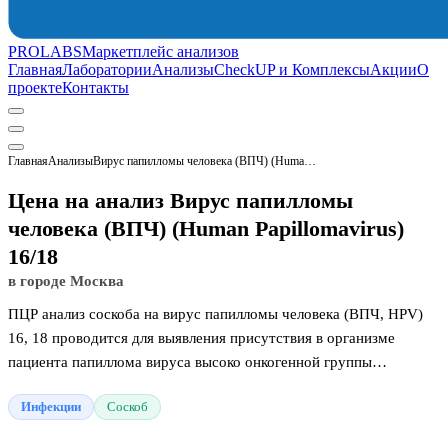
PROLABS
Маркетплейс анализов
Главная
Лаборатории
Анализы
CheckUP и Комплексы
Акции
О
проекте
Контакты
Главная
Анализы
Вирус папилломы человека (ВПЧ) (Human Papillomavirus) 16/18
Цена на анализ Вирус папилломы
человека (ВПЧ) (Human Papillomavirus)
16/18
в городе Москва
ПЦР анализ соскоба на вирус папилломы человека (ВПЧ, HPV)
16, 18 проводится для выявления присутствия в организме
пациента папиллома вируса высоко онкогенной группы
(напрямую связанной с вероятностью развития злокачественного
Инфекции
Соскоб
процесса).