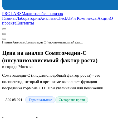
PROLABS
Маркетплейс анализов
Главная
Лаборатории
Анализы
CheckUP и Комплексы
Акции
О
проекте
Контакты
Главная
Анализы
Соматомедин-С (инсулинозависимый фактор роста)
Цена на анализ Соматомедин-С
(инсулинозависимый фактор роста)
в городе Москва
Соматомедин-С (инсулиноподобный фактор роста) - это
полипептид, который в организме выполняет функцию
посредника гормона СТГ. При увеличении или понижении
Соматотропина, это же происходит и с полипептидом
A09.05.204
Гормональные
Сыворотка крови
соматомедином. Выделяется он, как правило, в клетках печени.
Стимулирует его выделение прием пищи или выделение
Соматотропина. Как и сам гормон, полипептид участвует в