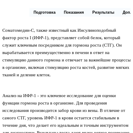
Описание
Подготовка
Показания
Результаты
Доп.
Соматомедин-С, также известный как Инсулиноподобный
фактор роста I (ИФР-1), представляет собой белок, который
служит ключевым посредником для гормона роста (СТГ). Он
вырабатывается преимущественно в печени в ответ на
стимуляцию данного гормона и отвечает за важнейшие процессы
в организме, включая стимуляцию роста костей, развитие мягких
тканей и деление клеток.
Анализ на ИФР-1 - это ключевое исследование для оценки
функции гормона роста в организме. Для проведения
исследования производится забор крови из вены. В отличие от
самого СТГ, уровень ИФР-1 в крови остается стабильным в
течение дня, что делает его идеальным и точным инструментом
для диагностики. Результаты теста дают врачу четкое понимание,