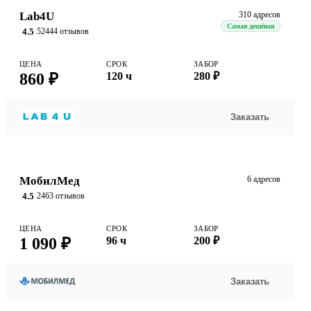
Lab4U
310 адресов
Самая дешёвая
4.5
52444 отзывов
ЦЕНА
СРОК
ЗАБОР
860 ₽
120 ч
280 ₽
Заказать
МобилМед
6 адресов
4.5
2463 отзывов
ЦЕНА
СРОК
ЗАБОР
1 090 ₽
96 ч
200 ₽
Заказать