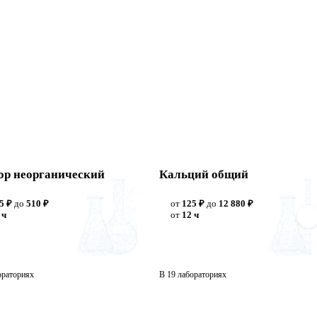
р неорганический
Кальций общий
5 ₽
до
510 ₽
от
125 ₽
до
12 880 ₽
 ч
от
12 ч
ораториях
В 19 лабораториях