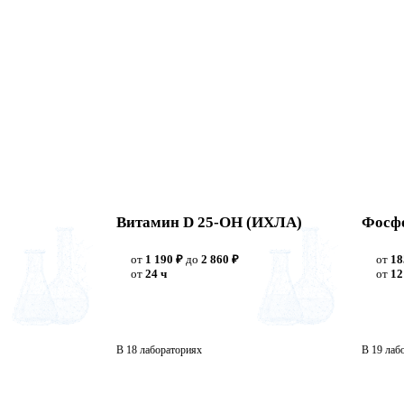
Витамин D 25-ОН (ИХЛА)
Фосфо
от
1 190 ₽
до
2 860 ₽
от
18
от
24 ч
от
12
В 18 лабораториях
В 19 лаб