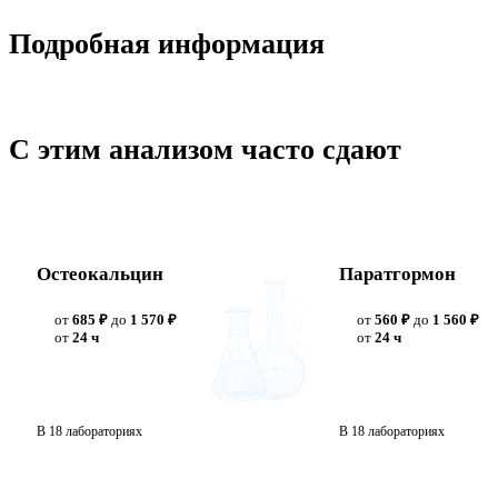
Подробная информация
С этим анализом часто сдают
Остеокальцин
Паратгормон
от
685 ₽
до
1 570 ₽
от
560 ₽
до
1 560 ₽
от
24 ч
от
24 ч
В 18 лабораториях
В 18 лабораториях