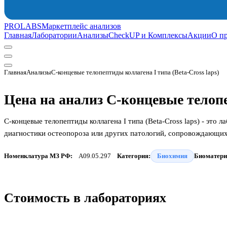
PROLABS
Маркетплейс анализов
Главная
Лаборатории
Анализы
CheckUP и Комплексы
Акции
О п
Главная
Анализы
С-концевые телопептиды коллагена I типа (Beta-Cross laps)
Цена на анализ С-концевые телопе
С-концевые телопептиды коллагена I типа (Beta-Cross laps) - эт
диагностики остеопороза или других патологий, сопровождающи
Номенклатура МЗ РФ:
A09.05.297
Категория:
Биохимия
Биоматери
Стоимость в лабораториях