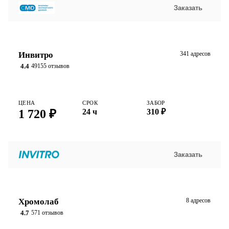
Заказать
Инвитро
341 адресов
4.4
49155 отзывов
ЦЕНА
СРОК
ЗАБОР
1 720 ₽
24 ч
310 ₽
Заказать
Хромолаб
8 адресов
4.7
571 отзывов