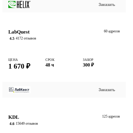
Заказать
LabQuest
60 адресов
4.5
4172 отзывов
ЦЕНА
СРОК
ЗАБОР
1 670 ₽
48 ч
300 ₽
Заказать
KDL
125 адресов
4.6
15649 отзывов