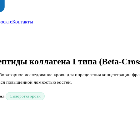
роекте
Контакты
птиды коллагена I типа (Beta-Cross
о лабораторное исследование крови для определения концентрации ф
хся повышенной ломкостью костей.
ал:
Сыворотка крови