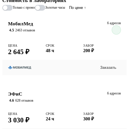
Стоимость в лабораториях
системы.
Только с промо
Золотые часы
По цене ↑
МобилМед
6 адресов
4.5
2463 отзывов
ЦЕНА
СРОК
ЗАБОР
2 645 ₽
48 ч
200 ₽
Заказать
ЭФиС
6 адресов
4.6
628 отзывов
ЦЕНА
СРОК
ЗАБОР
3 030 ₽
24 ч
300 ₽