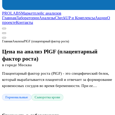
PROLABS
Маркетплейс анализов
Главная
Лаборатории
Анализы
CheckUP и Комплексы
Акции
О
проекте
Контакты
Главная
Анализы
PlGF (плацентарный фактор роста)
Цена на анализ PlGF (плацентарный
фактор роста)
в городе Москва
Плацентарный фактор роста (PlGF) - это специфический белок,
который вырабатывается плацентой и отвечает за формирование
кровеносных сосудов во время беременности. При ее
нормальном течении уровень этого показателя в крови
Гормональные
Сыворотка крови
стабильно повышается. Определение концентрации белка
используется в качестве высокочувствительного маркера для
оценки состояния плаценты и контроля работы сосудистой