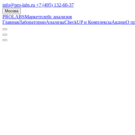
info@pro-labs.ru
+7 (495) 132-60-37
Москва
PROLABS
Маркетплейс анализов
Главная
Лаборатории
Анализы
CheckUP и Комплексы
Акции
О п