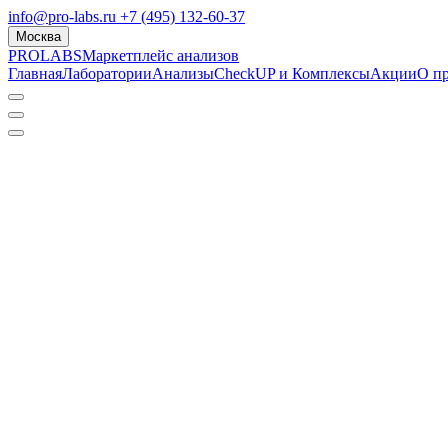
info@pro-labs.ru
+7 (495) 132-60-37
Москва
PROLABS
Маркетплейс анализов
Главная
Лаборатории
Анализы
CheckUP и Комплексы
Акции
О п