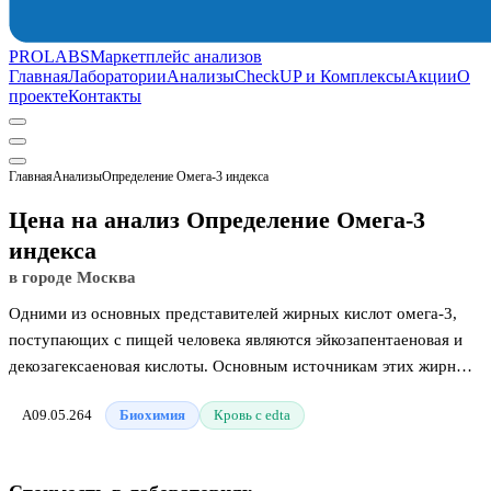
PROLABS
Маркетплейс анализов
Главная
Лаборатории
Анализы
CheckUP и Комплексы
Акции
О
проекте
Контакты
Главная
Анализы
Определение Омега-3 индекса
Цена на анализ Определение Омега-3
индекса
в городе Москва
Одними из основных представителей жирных кислот омега-3,
поступающих с пищей человека являются эйкозапентаеновая и
декозагексаеновая кислоты. Основным источникам этих жирных
кислот является жир рыб — сельди антлантической, лососевых
A09.05.264
Биохимия
Кровь с edta
рыб, трески, скумбрии. Омега 3 индекс это расчет отношения
эти двух жирных кислот мембраны эритроцитов к общему
содержанию жирных кислот, выраженный в процентах (%). Этот