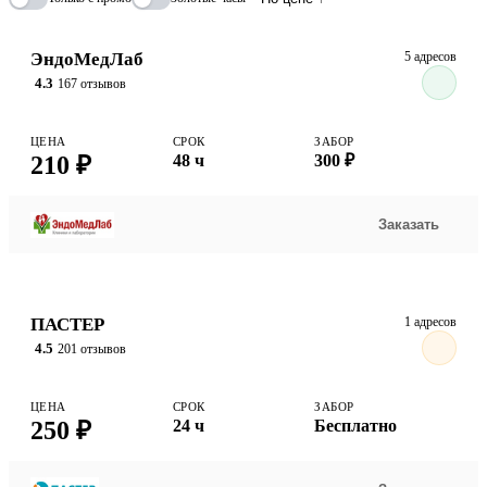
привести к различным медицинским проблемам, включая
дегидратацию и гипонатриемию (сниженный уровень натрия в
крови). Повышенный или сниженный уровень натрия может
ЭндоМедЛаб
5 адресов
быть связан с различными заболеваниями, такими как
4.3
167 отзывов
заболевания почек, гипотиреоз и другие.
ЦЕНА
СРОК
ЗАБОР
210 ₽
48 ч
300 ₽
Заказать
ПАСТЕР
1 адресов
4.5
201 отзывов
ЦЕНА
СРОК
ЗАБОР
250 ₽
24 ч
Бесплатно