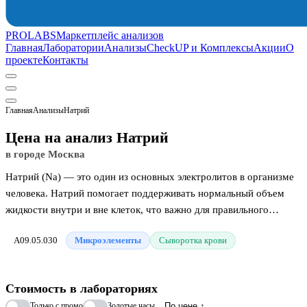
PROLABS
Маркетплейс анализов
Главная
Лаборатории
Анализы
CheckUP и Комплексы
Акции
О
проекте
Контакты
Главная
Анализы
Натрий
Цена на анализ Натрий
в городе Москва
Натрий (Na) — это один из основных электролитов в организме
человека. Натрий помогает поддерживать нормальный объем
жидкости внутри и вне клеток, что важно для правильного
функционирования организма. Натрий также играет ключевую
A09.05.030
Микроэлементы
Сыворотка крови
роль в создании электрического потенциала, необходимого для
передачи нервных импульсов и сокращения мышц, включая
сердечную мышцу. Анализ позволяет выявить и контролировать
Стоимость в лабораториях
уровень натрия в организме. Нарушения баланса натрия могут
Только с промо
Золотые часы
По цене ↑