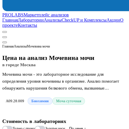
PROLABS
Маркетплейс анализов
Главная
Лаборатории
Анализы
CheckUP и Комплексы
Акции
О
проекте
Контакты
Главная
Анализы
Мочевина мочи
Цена на анализ Мочевина мочи
в городе Москва
Мочевина мочи - это лабораторное исследование для
определения уровня мочевины в организме. Анализ помогает
обнаружить нарушения белкового обмена, вызванные
особенностями питания или ускоренным распадом тканей. Этот
A09.28.009
Биохимия
Моча суточная
показатель позволяет врачу оценить работу почек и
проконтролировать общий баланс белков.
Стоимость в лабораториях
Только с промо
Золотые часы
По цене ↑