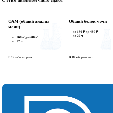
С этим анализом часто сдают
ОАМ (общий анализ
Общий белок мочи
мочи)
от
130 ₽
до
480 ₽
от
22 ч
от
160 ₽
до
600 ₽
от
12 ч
В 19 лабораториях
В 18 лабораториях