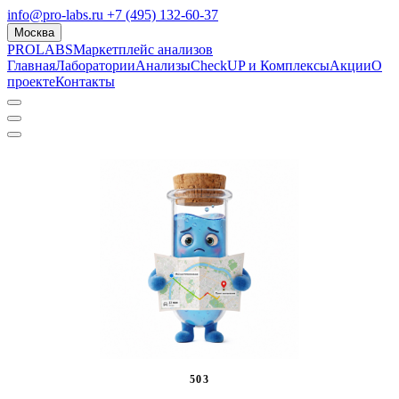
info@pro-labs.ru
+7 (495) 132-60-37
Москва
PROLABS
Маркетплейс анализов
Главная
Лаборатории
Анализы
CheckUP и Комплексы
Акции
О
проекте
Контакты
503