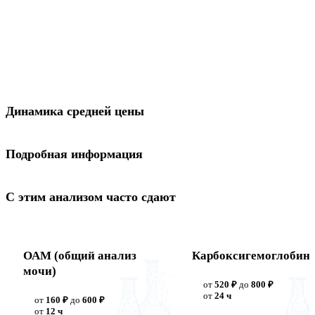
Динамика средней цены
Подробная информация
С этим анализом часто сдают
ОАМ (общий анализ
Карбоксигемоглобин
мочи)
от
520 ₽
до
800 ₽
от
24 ч
от
160 ₽
до
600 ₽
от
12 ч