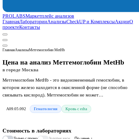
PROLABS
Маркетплейс анализов
Главная
Лаборатории
Анализы
CheckUP и Комплексы
Акции
О
проекте
Контакты
Главная
Анализы
Метгемоглобин MetHb
Цена на анализ Метгемоглобин MetHb
в городе Москва
Метгемоглобин MetHb - это видоизмененный гемоглобин, в
котором железо находится в окисленной форме (не способно
связывать кислород). Метгемоглобин не может
транспортировать кислород из легких и удалять углекислый газ
A09.05.092
Гематология
Кровь с edta
из тканей. Небольшое количество метгемоглобина (до 1% от
всего гемоглобина) содержится в эритроцитах, что не
сказывается на функции красных клеток крови. В норме при
Стоимость в лабораториях
незначительном увеличении уровня метгемоглобина включается
Только с промо
Золотые часы
По цене ↑