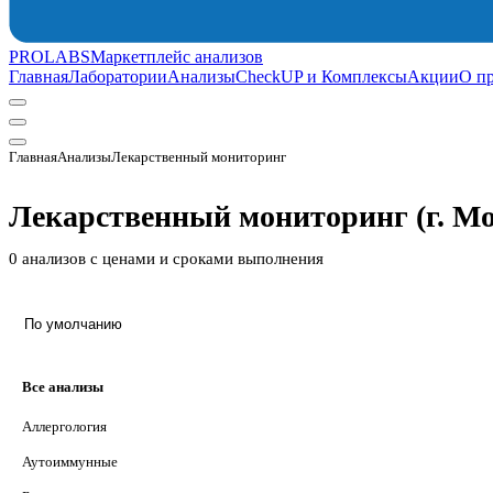
PROLABS
Маркетплейс анализов
Главная
Лаборатории
Анализы
CheckUP и Комплексы
Акции
О п
Главная
Анализы
Лекарственный мониторинг
Лекарственный мониторинг
(г. М
0 анализов с ценами и сроками выполнения
По умолчанию
Все анализы
Аллергология
Аутоиммунные