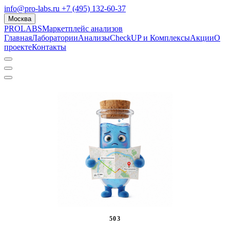
info@pro-labs.ru
+7 (495) 132-60-37
Москва
PROLABS
Маркетплейс анализов
Главная
Лаборатории
Анализы
CheckUP и Комплексы
Акции
О
проекте
Контакты
503