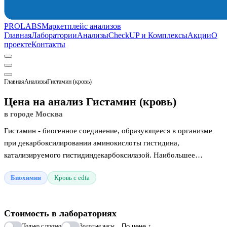
PROLABS
Маркетплейс анализов
Главная
Лаборатории
Анализы
CheckUP и Комплексы
Акции
О
проекте
Контакты
Главная
Анализы
Гистамин (кровь)
Цена на анализ Гистамин (кровь)
в городе Москва
Гистамин - биогенное соединение, образующееся в организме
при декарбоксилировании аминокислоты гистидина,
катализируемого гистидиндекарбоксилазой. Наибольшее
содержание гистамина в тканях тучных клетках, нейтрофилах,
Биохимия
Кровь с edta
нервной ткани, гладкой мускулатуре, эндотелия сосудов,
париетальных клетках желудка. Помимо участия в аллергических
реакциях его функции в организме также включают в себя
Стоимость в лабораториях
регуляцию суточного ритма, тонуса сосудов и активности
Только с промо
Золотые часы
По цене ↑