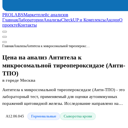
PROLABS
Маркетплейс анализов
Главная
Лаборатории
Анализы
CheckUP и Комплексы
Акции
О
проекте
Контакты
Главная
Анализы
Антитела к микросомальной тиреопероксидазе (Анти-ТПО)
Цена на анализ Антитела к
микросомальной тиреопероксидазе (Анти-
ТПО)
в городе Москва
Антитела к микросомальной тиреопероксидазе (Анти-ТПО) - это
лабораторный тест, применяемый для оценки аутоиммунных
поражений щитовидной железы. Исследование направлено на
определение специфических антител, которые вырабатываются
A12.06.045
Гормональные
Сыворотка крови
иммунной системой против собственных ферментов
эндокринного органа. Данные маркеры циркулируют в крови при