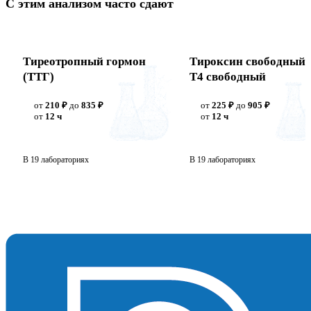
С этим анализом часто сдают
Тиреотропный гормон
Тироксин свободный,
(ТТГ)
Т4 свободный
от
210 ₽
до
835 ₽
от
225 ₽
до
905 ₽
от
12 ч
от
12 ч
В 19 лабораториях
В 19 лабораториях