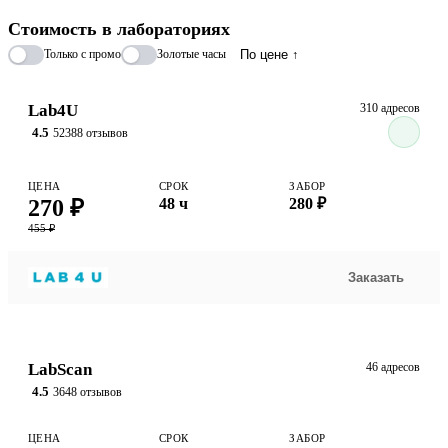
системных сбоях, помогая врачу диагностировать хронический
Стоимость в лабораториях
тиреоидит Хашимото, диффузный токсический зоб и другие
Только с промо
Золотые часы
По цене ↑
нарушения функции железы. Полученные результаты позволяют
врачу точно определить наличие опасного аутоиммунного
процесса и своевременно установить надобность в назначении
Lab4U
310 адресов
или корректировке гормональной терапии.
4.5
52388 отзывов
ЦЕНА
СРОК
ЗАБОР
270 ₽
48 ч
280 ₽
455 ₽
Заказать
LabScan
46 адресов
4.5
3648 отзывов
ЦЕНА
СРОК
ЗАБОР