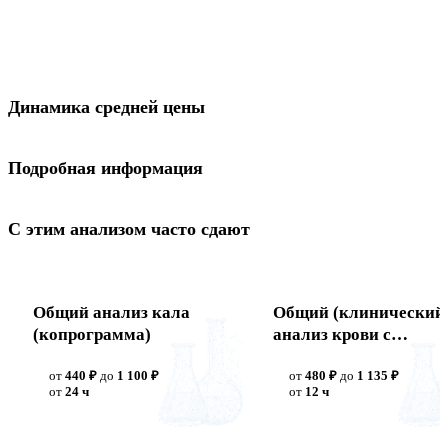
Динамика средней цены
Подробная информация
С этим анализом часто сдают
Общий анализ кала
Общий (клинический
(копрограмма)
анализ крови с
лейкоцитарной
от
440 ₽
до
1 100 ₽
от
480 ₽
до
1 135 ₽
формулой + СОЭ
от
24 ч
от
12 ч