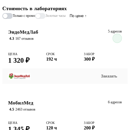
подборе индивидуально эффективных бактериофагов,
Стоимость в лабораториях
природных вирусов-мишеней, способных точечно уничтожать
Только с промо
Золотые часы
По цене ↑
болезнетворные бактерии, не нарушая естественную экосистему
кишечника.
ЭндоМедЛаб
5 адресов
4.3
167 отзывов
ЦЕНА
СРОК
ЗАБОР
1 320 ₽
192 ч
300 ₽
Заказать
МобилМед
6 адресов
4.5
2463 отзывов
ЦЕНА
СРОК
ЗАБОР
1 345 ₽
120 ч
200 ₽