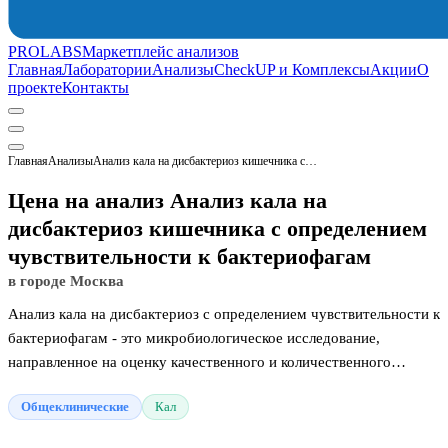
PROLABS
Маркетплейс анализов
Главная
Лаборатории
Анализы
CheckUP и Комплексы
Акции
О
проекте
Контакты
Главная
Анализы
Анализ кала на дисбактериоз кишечника с определением чувствительности к бактериофагам
Цена на анализ Анализ кала на
дисбактериоз кишечника с определением
чувствительности к бактериофагам
в городе Москва
Анализ кала на дисбактериоз с определением чувствительности к
бактериофагам - это микробиологическое исследование,
направленное на оценку качественного и количественного
состава микрофлоры кишечника. Тест позволяет обнаружить
Общеклинические
Кал
дисбаланс полезных, условно-патогенных и патогенных
микроорганизмов. Главная особенность анализа заключается в