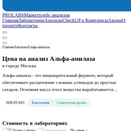
PROLABS
Маркетплейс анализов
Главная
Лаборатории
Анализы
CheckUP и Комплексы
Акции
О
проекте
Контакты
Главная
Анализы
Альфа-амилаза
Цена на анализ Альфа-амилаза
в городе Москва
Альфа-амилаза - это пищеварительный фермент, который
обеспечивает расщепление сложных углеводов до простых
сахаров. Основная масса этого вещества вырабатывается
поджелудочной и слюнными железами. В лабораторной
A09.05.045
Биохимия
Сыворотка крови
диагностике определение активности альфа-амилазы в крови
имеет решающее значение для быстрого распознавания острых
воспалительных процессов в поджелудочной железе и оценки ее
Стоимость в лабораториях
работоспособности.
Только с промо
Золотые часы
По цене ↑