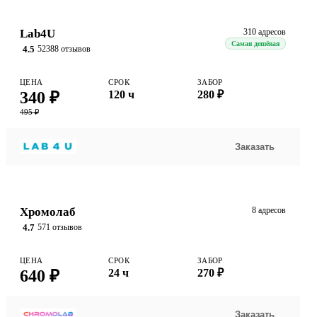
Lab4U
310 адресов
Самая дешёвая
4.5
52388 отзывов
ЦЕНА
СРОК
ЗАБОР
340 ₽
120 ч
280 ₽
495 ₽
Заказать
Хромолаб
8 адресов
4.7
571 отзывов
ЦЕНА
СРОК
ЗАБОР
640 ₽
24 ч
270 ₽
Заказать