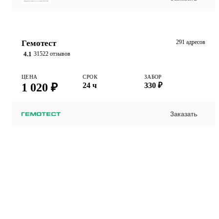
Гемотест
291 адресов
4.1
31522 отзывов
ЦЕНА
СРОК
ЗАБОР
1 020 ₽
24 ч
330 ₽
Заказать