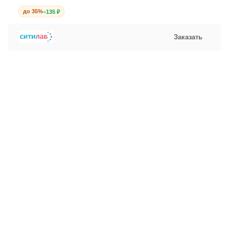
до 35%
−135 ₽
Заказать