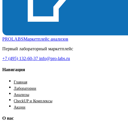
PROLABS
Маркетплейс анализов
Первый лабораторный маркетплейс
+7 (495) 132-60-37
info@pro-labs.ru
Навигация
Главная
Лаборатории
Анализы
CheckUP и Комплексы
Акции
О нас