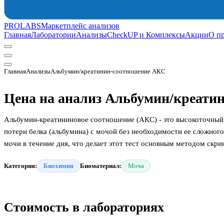
PROLABS
Маркетплейс анализов
Главная
Лаборатории
Анализы
CheckUP и Комплексы
Акции
О п
Главная
Анализы
Альбумин/креатинин-соотношение АКС
Цена на анализ Альбумин/креати
Альбумин-креатининовое соотношение (АКС) - это высокоточный 
потери белка (альбумина) с мочой без необходимости ее сложног
мочи в течение дня, что делает этот тест основным методом скри
Категория:
Биохимия
Биоматериал:
Моча
Стоимость в лабораториях