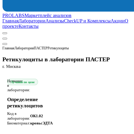
PROLABS
Маркетплейс анализов
Главная
Лаборатории
Анализы
CheckUP и Комплексы
Акции
О
проекте
Контакты
Главная
Лаборатории
ПАСТЕР
Ретикулоциты
Ретикулоциты в лаборатории ПАСТЕР
г. Москва
Название
Лучший по цене
в
лаборатории:
Определение
ретикулоцитов
Код в
ОК1.02
лаборатории:
Биоматериал:
кровьсЭДТА