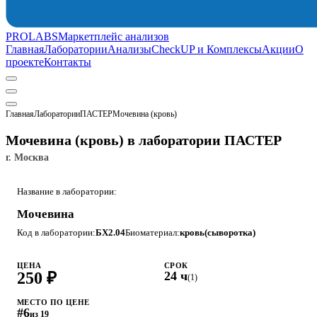
PROLABS
Маркетплейс анализов
Главная
Лаборатории
Анализы
CheckUP и Комплексы
Акции
О
проекте
Контакты
Главная
Лаборатории
ПАСТЕР
Мочевина (кровь)
Мочевина (кровь) в лаборатории ПАСТЕР
г. Москва
Название в лаборатории:
Мочевина
Код в лаборатории:
БХ2.04
Биоматериал:
кровь(сыворотка)
ЦЕНА
СРОК
250 ₽
24 ч
(1)
МЕСТО ПО ЦЕНЕ
#6
из 19