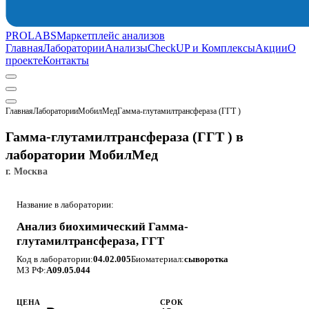
PROLABS
Маркетплейс анализов
Главная
Лаборатории
Анализы
CheckUP и Комплексы
Акции
О
проекте
Контакты
Главная
Лаборатории
МобилМед
Гамма-глутамилтрансфераза (ГГТ )
Гамма-глутамилтрансфераза (ГГТ ) в
лаборатории МобилМед
г. Москва
Название в лаборатории:
Анализ биохимический Гамма-
глутамилтрансфераза, ГГТ
Код в лаборатории:
04.02.005
Биоматериал:
сыворотка
МЗ РФ:
A09.05.044
ЦЕНА
СРОК