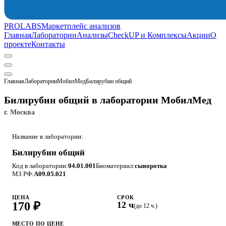
PROLABS
Маркетплейс анализов
Главная
Лаборатории
Анализы
CheckUP и Комплексы
Акции
О
проекте
Контакты
Главная
Лаборатории
МобилМед
Билирубин общий
Билирубин общий в лаборатории МобилМед
г. Москва
Название в лаборатории:
Билирубин общий
Код в лаборатории:
04.01.001
Биоматериал:
сыворотка
МЗ РФ:
A09.05.021
ЦЕНА
СРОК
170 ₽
12 ч
(до 12 ч.)
МЕСТО ПО ЦЕНЕ